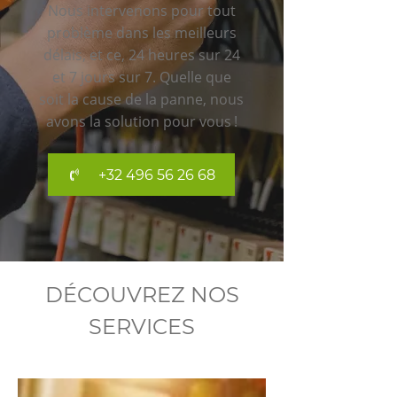
Nous intervenons pour tout
problème dans les meilleurs
délais, et ce, 24 heures sur 24
et 7 jours sur 7. Quelle que
soit la cause de la panne, nous
avons la solution pour vous !
+32 496 56 26 68
DÉCOUVREZ NOS
SERVICES