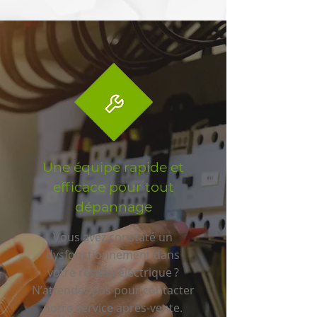
Une équipe rapide et
efficace pour tout
dépannage
Vous avez constaté un
dysfonctionnement dans
votre réseau électrique ?
N’attendez pas pour contacter
notre service après-vente.